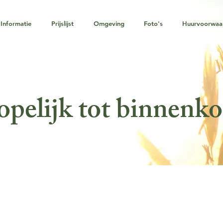
Informatie
Prijslijst
Omgeving
Foto's
Huurvoorwaa
pelijk tot binnenko